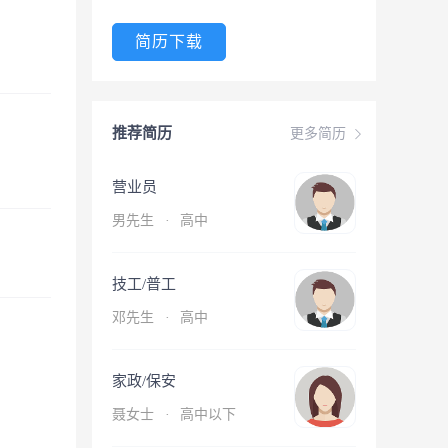
简历下载
推荐简历
更多简历
营业员
男先生
·
高中
技工/普工
邓先生
·
高中
家政/保安
聂女士
·
高中以下